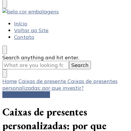
Something?
Bela Cor Embalagens
Blog
Início
Voltar ao Site
Contato
Looking
Search anything and hit enter.
for
Something?
Home
Caixas de presente
Caixas de presentes
personalizadas: por que investir?
Caixas de presente
Caixas de presentes
personalizadas: por que