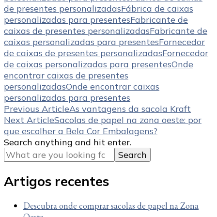
de presentes personalizadas
Fábrica de caixas
personalizadas para presentes
Fabricante de
caixas de presentes personalizadas
Fabricante de
caixas personalizadas para presentes
Fornecedor
de caixas de presentes personalizadas
Fornecedor
de caixas personalizadas para presentes
Onde
encontrar caixas de presentes
personalizadas
Onde encontrar caixas
personalizadas para presentes
Post
Previous Article
As vantagens da sacola Kraft
Next Article
Sacolas de papel na zona oeste: por
Navigation
que escolher a Bela Cor Embalagens?
Looking
Search anything and hit enter.
for
Something?
Artigos recentes
Descubra onde comprar sacolas de papel na Zona
Oeste