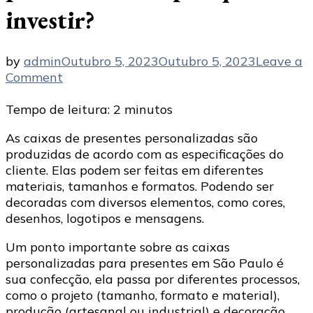
investir?
by
admin
Outubro 5, 2023
Outubro 5, 2023
Leave a
on
Comment
Caixas
de
Tempo de leitura:
2
minutos
presentes
As caixas de presentes personalizadas são
personalizadas:
produzidas de acordo com as especificações do
por
cliente. Elas podem ser feitas em diferentes
que
materiais, tamanhos e formatos. Podendo ser
investir?
decoradas com diversos elementos, como cores,
desenhos, logotipos e mensagens.
Um ponto importante sobre as caixas
personalizadas para presentes em São Paulo é
sua confecção, ela passa por diferentes processos,
como o projeto (tamanho, formato e material),
produção (artesanal ou industrial) e decoração.