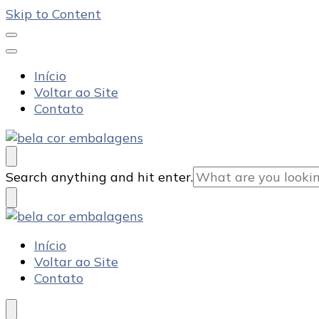
Skip to Content
Início
Voltar ao Site
Contato
Bela Cor Embalagens
Blog
Looking
Search anything and hit enter.
for
Something?
Bela Cor Embalagens
Blog
Início
Voltar ao Site
Contato