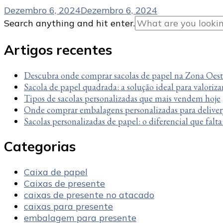
Dezembro 6, 2024
Dezembro 6, 2024
Looking
Search anything and hit enter.
for
Something?
Artigos recentes
Descubra onde comprar sacolas de papel na Zona Oes
Sacola de papel quadrada: a solução ideal para valoriza
Tipos de sacolas personalizadas que mais vendem hoje
Onde comprar embalagens personalizadas para deliver
Sacolas personalizadas de papel: o diferencial que falt
Categorias
Caixa de papel
Caixas de presente
caixas de presente no atacado
caixas para presente
embalagem para presente