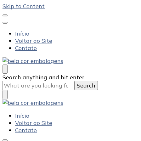
Skip to Content
Início
Voltar ao Site
Contato
Bela Cor Embalagens
Blog
Looking
Search anything and hit enter.
for
Something?
Bela Cor Embalagens
Blog
Início
Voltar ao Site
Contato