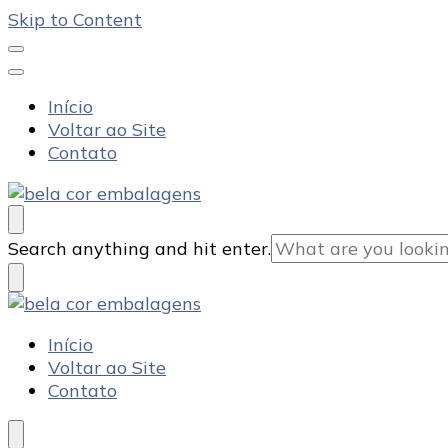
Skip to Content
Início
Voltar ao Site
Contato
Bela Cor Embalagens
Blog
Looking
Search anything and hit enter.
for
Something?
Bela Cor Embalagens
Blog
Início
Voltar ao Site
Contato