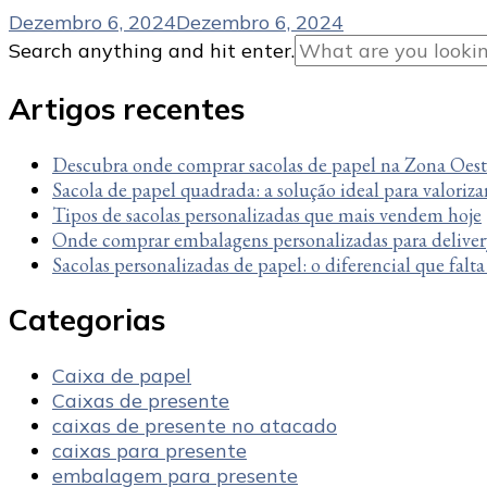
Dezembro 6, 2024
Dezembro 6, 2024
Looking
Search anything and hit enter.
for
Something?
Artigos recentes
Descubra onde comprar sacolas de papel na Zona Oes
Sacola de papel quadrada: a solução ideal para valoriza
Tipos de sacolas personalizadas que mais vendem hoje
Onde comprar embalagens personalizadas para deliver
Sacolas personalizadas de papel: o diferencial que falt
Categorias
Caixa de papel
Caixas de presente
caixas de presente no atacado
caixas para presente
embalagem para presente