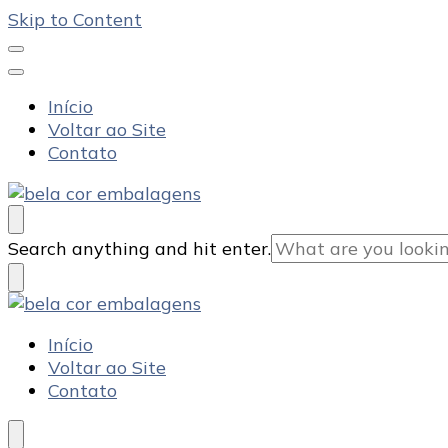
Skip to Content
Início
Voltar ao Site
Contato
Bela Cor Embalagens
Blog
Looking
Search anything and hit enter.
for
Something?
Bela Cor Embalagens
Blog
Início
Voltar ao Site
Contato