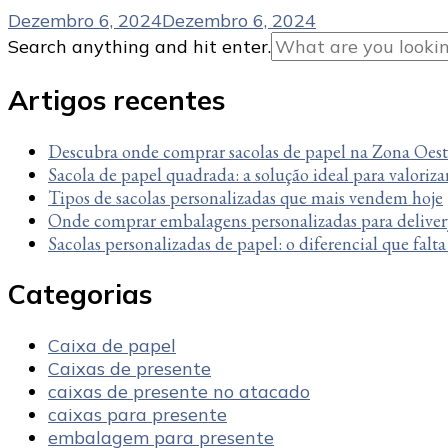
Dezembro 6, 2024
Dezembro 6, 2024
Looking
Search anything and hit enter.
for
Something?
Artigos recentes
Descubra onde comprar sacolas de papel na Zona Oes
Sacola de papel quadrada: a solução ideal para valoriza
Tipos de sacolas personalizadas que mais vendem hoje
Onde comprar embalagens personalizadas para deliver
Sacolas personalizadas de papel: o diferencial que falt
Categorias
Caixa de papel
Caixas de presente
caixas de presente no atacado
caixas para presente
embalagem para presente