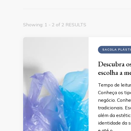
Showing: 1 - 2 of 2 RESULTS
SACOLA PLÁST
Descubra os 
escolha a m
Tempo de leitu
Conheça os tipo
negócio. Conheç
tradicionais. Es
além da estétic
identidade da 
e até o …