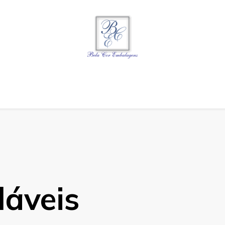
gens
láveis