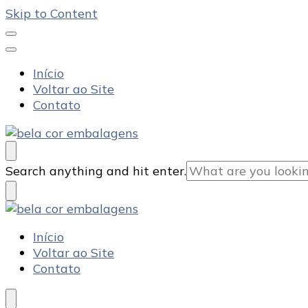
Skip to Content
Início
Voltar ao Site
Contato
Bela Cor Embalagens
Blog
Looking
Search anything and hit enter.
for
Something?
Bela Cor Embalagens
Blog
Início
Voltar ao Site
Contato