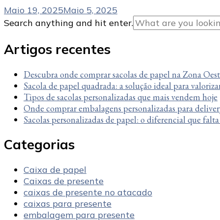
Maio 19, 2025
Maio 5, 2025
Looking
Search anything and hit enter.
for
Something?
Artigos recentes
Descubra onde comprar sacolas de papel na Zona Oes
Sacola de papel quadrada: a solução ideal para valoriza
Tipos de sacolas personalizadas que mais vendem hoje
Onde comprar embalagens personalizadas para deliver
Sacolas personalizadas de papel: o diferencial que falt
Categorias
Caixa de papel
Caixas de presente
caixas de presente no atacado
caixas para presente
embalagem para presente