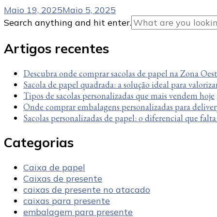
Maio 19, 2025
Maio 5, 2025
Looking
Search anything and hit enter.
for
Something?
Artigos recentes
Descubra onde comprar sacolas de papel na Zona Oes
Sacola de papel quadrada: a solução ideal para valoriza
Tipos de sacolas personalizadas que mais vendem hoje
Onde comprar embalagens personalizadas para deliver
Sacolas personalizadas de papel: o diferencial que falt
Categorias
Caixa de papel
Caixas de presente
caixas de presente no atacado
caixas para presente
embalagem para presente