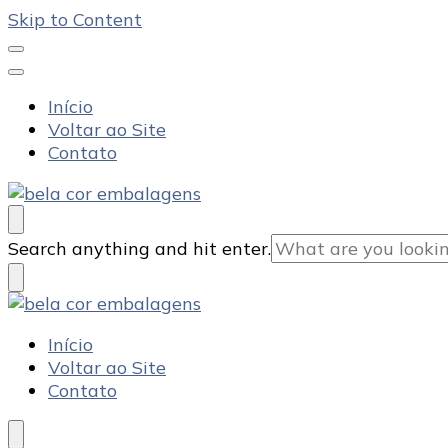
Skip to Content
Início
Voltar ao Site
Contato
Bela Cor Embalagens
Blog
Looking
Search anything and hit enter.
for
Something?
Bela Cor Embalagens
Blog
Início
Voltar ao Site
Contato