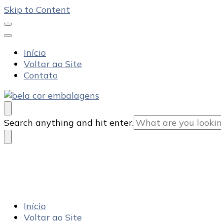
Skip to Content
Início
Voltar ao Site
Contato
Bela Cor Embalagens
Blog
Looking
Search anything and hit enter.
for
Something?
Blog
Bela Cor Embalagen
Início
Voltar ao Site