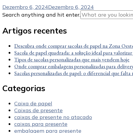
Dezembro 6, 2024
Dezembro 6, 2024
Looking
Search anything and hit enter.
for
Something?
Artigos recentes
Descubra onde comprar sacolas de papel na Zona Oest
Sacola de papel quadrada: a solução ideal para valorizar
Tipos de sacolas personalizadas que mais vendem hoje
Onde comprar embalagens personalizadas para delivery
Sacolas personalizadas de papel: o diferencial que falta
Categorias
Caixa de papel
Caixas de presente
caixas de presente no atacado
caixas para presente
embalagem para presente