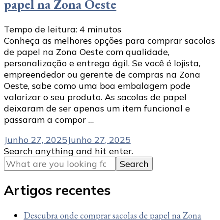
papel na Zona Oeste
Tempo de leitura:
4
minutos
Conheça as melhores opções para comprar sacolas
de papel na Zona Oeste com qualidade,
personalização e entrega ágil. Se você é lojista,
empreendedor ou gerente de compras na Zona
Oeste, sabe como uma boa embalagem pode
valorizar o seu produto. As sacolas de papel
deixaram de ser apenas um item funcional e
passaram a compor …
Junho 27, 2025
Junho 27, 2025
Looking
Search anything and hit enter.
for
Something?
Artigos recentes
Descubra onde comprar sacolas de papel na Zona