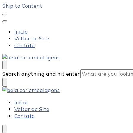
Skip to Content
Início
Voltar ao Site
Contato
Bela Cor Embalagens
Blog
Looking
Search anything and hit enter.
for
Something?
Bela Cor Embalagens
Blog
Início
Voltar ao Site
Contato