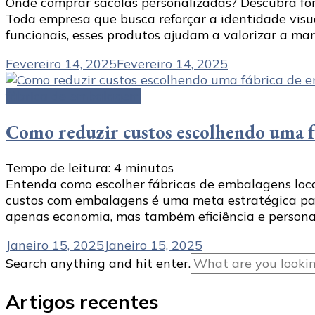
Onde comprar sacolas personalizadas? Descubra forn
Toda empresa que busca reforçar a identidade visu
funcionais, esses produtos ajudam a valorizar a mar
Fevereiro 14, 2025
Fevereiro 14, 2025
fábrica de embalagem
Como reduzir custos escolhendo uma f
Tempo de leitura:
4
minutos
Entenda como escolher fábricas de embalagens loca
custos com embalagens é uma meta estratégica para
apenas economia, mas também eficiência e personal
Janeiro 15, 2025
Janeiro 15, 2025
Looking
Search anything and hit enter.
for
Something?
Artigos recentes