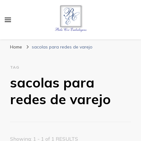
Bela Cor Embalagens
Blog
Home
sacolas para redes de varejo
TAG
sacolas para
redes de varejo
Showing: 1 - 1 of 1 RESULTS