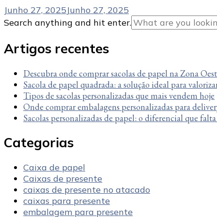
Junho 27, 2025
Junho 27, 2025
Looking
Search anything and hit enter.
for
Something?
Artigos recentes
Descubra onde comprar sacolas de papel na Zona Oes
Sacola de papel quadrada: a solução ideal para valoriza
Tipos de sacolas personalizadas que mais vendem hoje
Onde comprar embalagens personalizadas para deliver
Sacolas personalizadas de papel: o diferencial que falt
Categorias
Caixa de papel
Caixas de presente
caixas de presente no atacado
caixas para presente
embalagem para presente