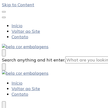
Skip to Content
Início
Voltar ao Site
Contato
Bela Cor Embalagens
Blog
Looking
Search anything and hit enter.
for
Something?
Bela Cor Embalagens
Blog
Início
Voltar ao Site
Contato