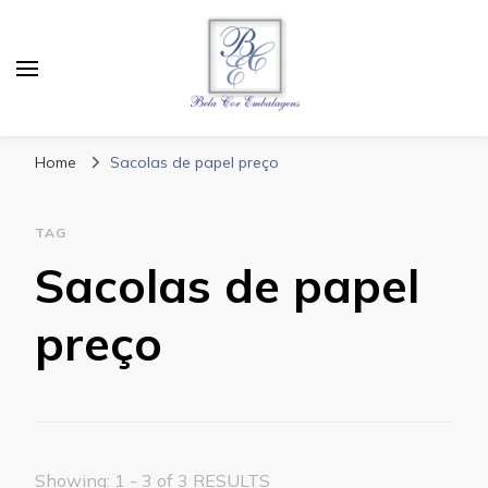
Bela Cor Embalagens
Blog
Home
Sacolas de papel preço
TAG
Sacolas de papel
preço
Showing: 1 - 3 of 3 RESULTS