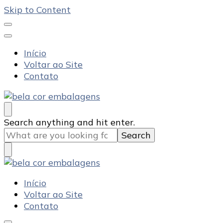
Skip to Content
Início
Voltar ao Site
Contato
Bela Cor Embalagens
Blog
Looking
Search anything and hit enter.
for
Something?
Bela Cor Embalagens
Blog
Início
Voltar ao Site
Contato