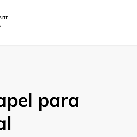
SITE
O
apel para
al