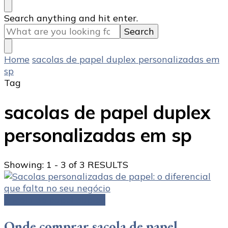
Looking
Search anything and hit enter.
for
Something?
Home
sacolas de papel duplex personalizadas em
sp
Tag
sacolas de papel duplex
personalizadas em sp
Showing: 1 - 3 of 3 RESULTS
Sacola de papel duplex
Onde comprar sacola de papel