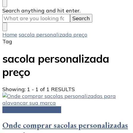
Looking
Search anything and hit enter.
for
Something?
Home
sacola personalizada preço
Tag
sacola personalizada
preço
Showing: 1 - 1 of 1 RESULTS
Sacolas personalizadas
Onde comprar sacolas personalizadas