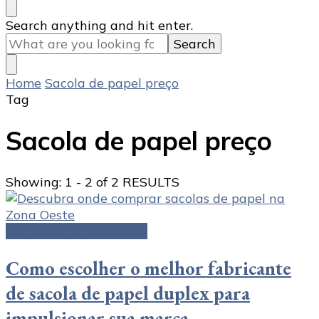
Looking
Search anything and hit enter.
for
Something?
Home
Sacola de papel preço
Tag
Sacola de papel preço
Showing: 1 - 2 of 2 RESULTS
Sacola de papel duplex
Como escolher o melhor fabricante
de sacola de papel duplex para
impulsionar sua marca