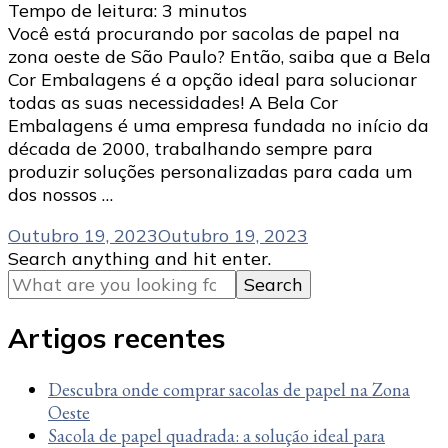
Tempo de leitura:
3
minutos
Você está procurando por sacolas de papel na
zona oeste de São Paulo? Então, saiba que a Bela
Cor Embalagens é a opção ideal para solucionar
todas as suas necessidades! A Bela Cor
Embalagens é uma empresa fundada no início da
década de 2000, trabalhando sempre para
produzir soluções personalizadas para cada um
dos nossos …
Outubro 19, 2023
Outubro 19, 2023
Looking
Search anything and hit enter.
for
Something?
Artigos recentes
Descubra onde comprar sacolas de papel na Zona
Oeste
Sacola de papel quadrada: a solução ideal para