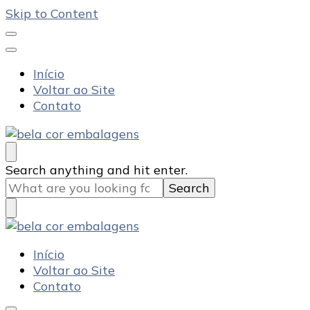
Skip to Content
Início
Voltar ao Site
Contato
Bela Cor Embalagens
Blog
Looking
Search anything and hit enter.
for
Something?
Bela Cor Embalagens
Blog
Início
Voltar ao Site
Contato