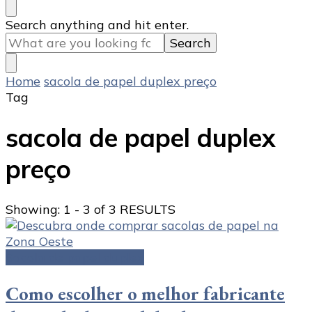
Looking
Search anything and hit enter.
for
Something?
Home
sacola de papel duplex preço
Tag
sacola de papel duplex
preço
Showing: 1 - 3 of 3 RESULTS
Sacola de papel duplex
Como escolher o melhor fabricante