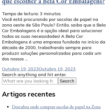
que escolher a Bela Cor Embalagens?
Tempo de leitura:
3
minutos
Você está procurando por sacolas de papel na
zona oeste de São Paulo? Então, saiba que a Bela
Cor Embalagens é a opção ideal para solucionar
todas as suas necessidades! A Bela Cor
Embalagens é uma empresa fundada no início da
década de 2000, trabalhando sempre para
produzir soluções personalizadas para cada um
dos nossos …
Outubro 19, 2023
Outubro 19, 2023
Looking
Search anything and hit enter.
for
Something?
Artigos recentes
Descubra onde comprar sacolas de papel na Zona