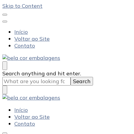
Skip to Content
Início
Voltar ao Site
Contato
Bela Cor Embalagens
Blog
Looking
Search anything and hit enter.
for
Something?
Bela Cor Embalagens
Blog
Início
Voltar ao Site
Contato