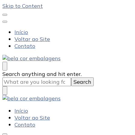
Skip to Content
Início
Voltar ao Site
Contato
Bela Cor Embalagens
Blog
Looking
Search anything and hit enter.
for
Something?
Bela Cor Embalagens
Blog
Início
Voltar ao Site
Contato