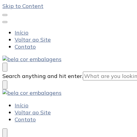
Skip to Content
Início
Voltar ao Site
Contato
Bela Cor Embalagens
Blog
Looking
Search anything and hit enter.
for
Something?
Bela Cor Embalagens
Blog
Início
Voltar ao Site
Contato