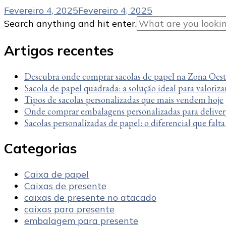
Fevereiro 4, 2025
Fevereiro 4, 2025
Looking
Search anything and hit enter.
for
Something?
Artigos recentes
Descubra onde comprar sacolas de papel na Zona Oes
Sacola de papel quadrada: a solução ideal para valoriza
Tipos de sacolas personalizadas que mais vendem hoje
Onde comprar embalagens personalizadas para deliver
Sacolas personalizadas de papel: o diferencial que falt
Categorias
Caixa de papel
Caixas de presente
caixas de presente no atacado
caixas para presente
embalagem para presente