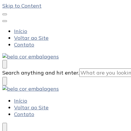
Skip to Content
Início
Voltar ao Site
Contato
Bela Cor Embalagens
Blog
Looking
Search anything and hit enter.
for
Something?
Bela Cor Embalagens
Blog
Início
Voltar ao Site
Contato