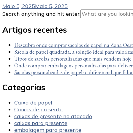
Maio 5, 2025
Maio 5, 2025
Looking
Search anything and hit enter.
for
Something?
Artigos recentes
Descubra onde comprar sacolas de papel na Zona Oes
Sacola de papel quadrada: a solução ideal para valoriza
Tipos de sacolas personalizadas que mais vendem hoje
Onde comprar embalagens personalizadas para deliver
Sacolas personalizadas de papel: o diferencial que falt
Categorias
Caixa de papel
Caixas de presente
caixas de presente no atacado
caixas para presente
embalagem para presente