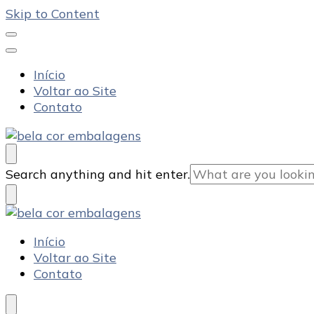
Skip to Content
Início
Voltar ao Site
Contato
Bela Cor Embalagens
Blog
Looking
Search anything and hit enter.
for
Something?
Bela Cor Embalagens
Blog
Início
Voltar ao Site
Contato