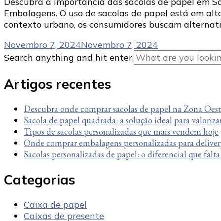
Descubra a importância das sacolas de papel em Sã
Embalagens. O uso de sacolas de papel está em al
contexto urbano, os consumidores buscam alternat
Novembro 7, 2024
Novembro 7, 2024
Looking
Search anything and hit enter.
for
Something?
Artigos recentes
Descubra onde comprar sacolas de papel na Zona Oes
Sacola de papel quadrada: a solução ideal para valoriza
Tipos de sacolas personalizadas que mais vendem hoje
Onde comprar embalagens personalizadas para deliver
Sacolas personalizadas de papel: o diferencial que falt
Categorias
Caixa de papel
Caixas de presente