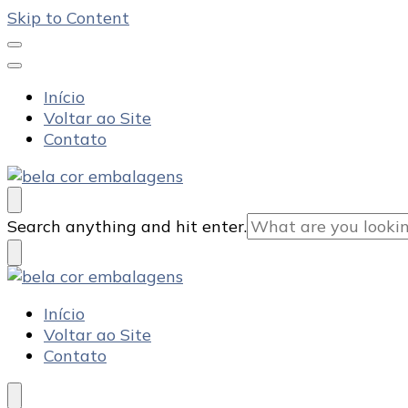
Skip to Content
Início
Voltar ao Site
Contato
Bela Cor Embalagens
Blog
Looking
Search anything and hit enter.
for
Something?
Bela Cor Embalagens
Blog
Início
Voltar ao Site
Contato