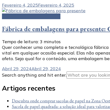
Fevereiro 4, 2025
Fevereiro 4, 2025
Embalagens personalizadas
Fábrica de embalagens para presente: 
Tempo de leitura:
3
minutos
Quer conhecer uma completa e tecnológica fábric
vital em qualquer ocasião especial. Elas não apen
afeto. Seja qual for o conteúdo, uma embalagem b
Abril 29, 2024
Abril 29, 2024
Looking
Search anything and hit enter.
for
Something?
Artigos recentes
Descubra onde comprar sacolas de papel na Zona Oes
Sacola de papel quadrada: a solução ideal para valoriza