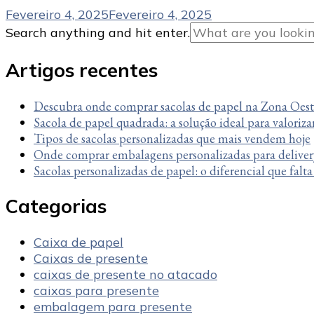
Fevereiro 4, 2025
Fevereiro 4, 2025
Looking
Search anything and hit enter.
for
Something?
Artigos recentes
Descubra onde comprar sacolas de papel na Zona Oes
Sacola de papel quadrada: a solução ideal para valoriza
Tipos de sacolas personalizadas que mais vendem hoje
Onde comprar embalagens personalizadas para deliver
Sacolas personalizadas de papel: o diferencial que falt
Categorias
Caixa de papel
Caixas de presente
caixas de presente no atacado
caixas para presente
embalagem para presente