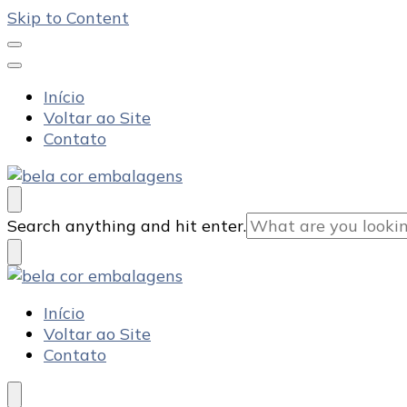
Skip to Content
Início
Voltar ao Site
Contato
Bela Cor Embalagens
Blog
Looking
Search anything and hit enter.
for
Something?
Bela Cor Embalagens
Blog
Início
Voltar ao Site
Contato