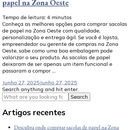
papel na Zona Oeste
Tempo de leitura:
4
minutos
Conheça as melhores opções para comprar sacolas
de papel na Zona Oeste com qualidade,
personalização e entrega ágil. Se você é lojista,
empreendedor ou gerente de compras na Zona
Oeste, sabe como uma boa embalagem pode
valorizar o seu produto. As sacolas de papel
deixaram de ser apenas um item funcional e
passaram a compor …
Junho 27, 2025
Junho 27, 2025
Looking
Search anything and hit enter.
for
Something?
Artigos recentes
Descubra onde comprar sacolas de papel na Zona