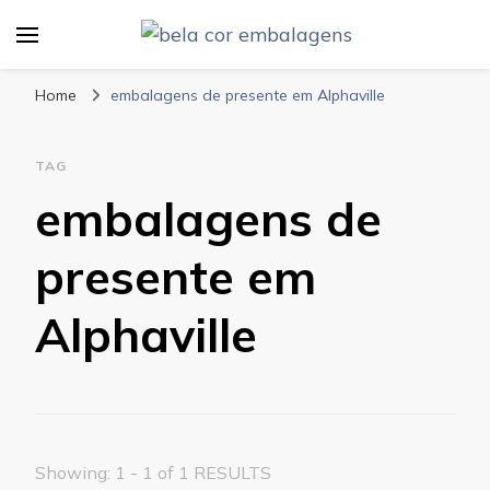
Bela Cor Embalagens
Blog
Home
embalagens de presente em Alphaville
TAG
embalagens de
presente em
Alphaville
Showing: 1 - 1 of 1 RESULTS