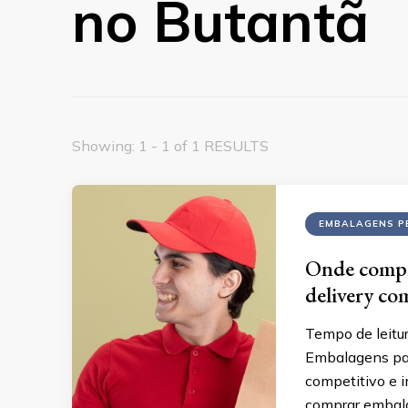
no Butantã
Showing: 1 - 1 of 1 RESULTS
EMBALAGENS P
Onde compr
delivery co
Tempo de leitu
Embalagens par
competitivo e 
comprar embala