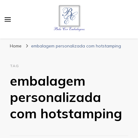
Bela Cor Embalagens
Blog
Home
embalagem personalizada com hotstamping
TAG
embalagem
personalizada
com hotstamping