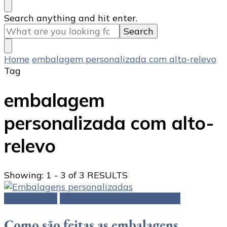
Looking
Search anything and hit enter.
for
Something?
Home
embalagem personalizada com alto-relevo
Tag
embalagem
personalizada com alto-
relevo
Showing: 1 - 3 of 3 RESULTS
Embalagens
Embalagens personalizadas
Como são feitas as embalagens