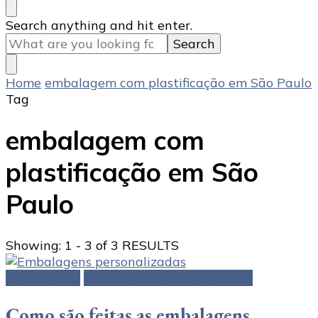
Looking
Search anything and hit enter.
for
Something?
Home
embalagem com plastificação em São Paulo
Tag
embalagem com
plastificação em São
Paulo
Showing: 1 - 3 of 3 RESULTS
Embalagens
Embalagens personalizadas
Como são feitas as embalagens