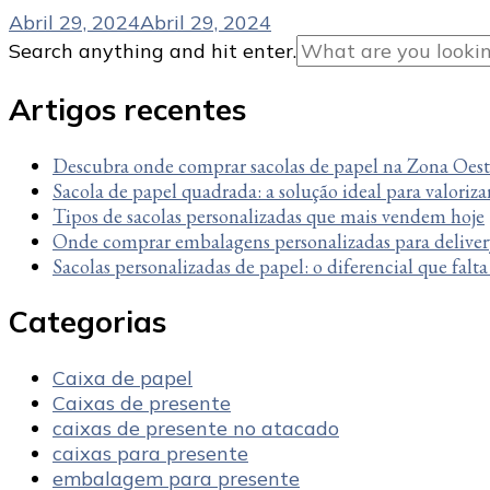
Abril 29, 2024
Abril 29, 2024
Looking
Search anything and hit enter.
for
Something?
Artigos recentes
Descubra onde comprar sacolas de papel na Zona Oes
Sacola de papel quadrada: a solução ideal para valoriza
Tipos de sacolas personalizadas que mais vendem hoje
Onde comprar embalagens personalizadas para deliver
Sacolas personalizadas de papel: o diferencial que falt
Categorias
Caixa de papel
Caixas de presente
caixas de presente no atacado
caixas para presente
embalagem para presente