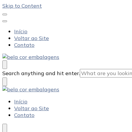
Skip to Content
Início
Voltar ao Site
Contato
Bela Cor Embalagens
Blog
Looking
Search anything and hit enter.
for
Something?
Bela Cor Embalagens
Blog
Início
Voltar ao Site
Contato