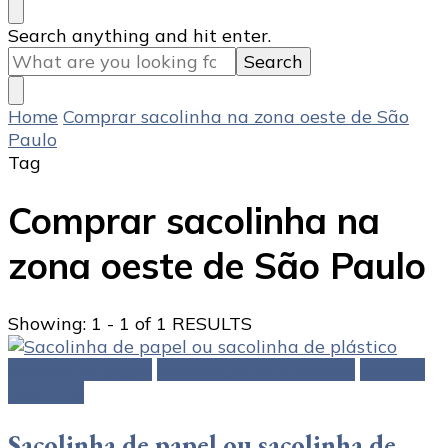
Looking
Search anything and hit enter.
for
Something?
Home
Comprar sacolinha na zona oeste de São
Paulo
Tag
Comprar sacolinha na
zona oeste de São Paulo
Showing: 1 - 1 of 1 RESULTS
Sacolas de papel
Sacolas personalizadas
Sacolas
plásticas
Sacolinha de papel ou sacolinha de