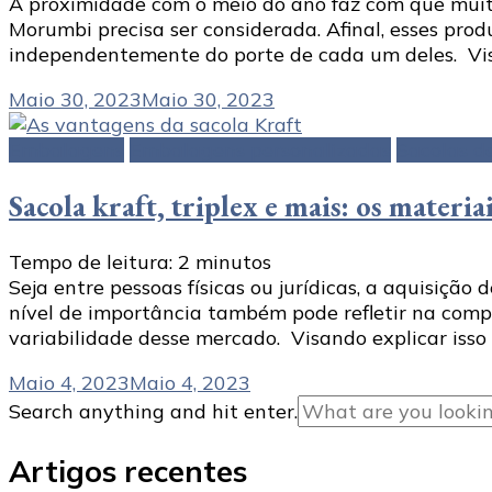
A proximidade com o meio do ano faz com que muitas
Morumbi precisa ser considerada. Afinal, esses pro
independentemente do porte de cada um deles. Vis
Maio 30, 2023
Maio 30, 2023
Embalagens
Embalagens personalizadas
Sacolas d
Sacola kraft, triplex e mais: os materia
Tempo de leitura:
2
minutos
Seja entre pessoas físicas ou jurídicas, a aquisiçã
nível de importância também pode refletir na compl
variabilidade desse mercado. Visando explicar iss
Maio 4, 2023
Maio 4, 2023
Looking
Search anything and hit enter.
for
Something?
Artigos recentes