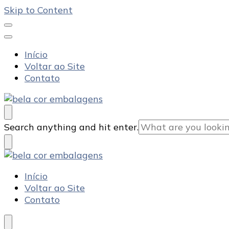
Skip to Content
Início
Voltar ao Site
Contato
Bela Cor Embalagens
Blog
Looking
Search anything and hit enter.
for
Something?
Bela Cor Embalagens
Blog
Início
Voltar ao Site
Contato