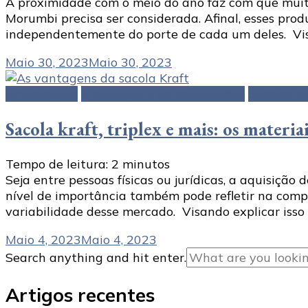
A proximidade com o meio do ano faz com que muitas
Morumbi precisa ser considerada. Afinal, esses pro
independentemente do porte de cada um deles. Vis
Maio 30, 2023
Maio 30, 2023
Embalagens
Embalagens personalizadas
Sacolas d
Sacola kraft, triplex e mais: os materia
Tempo de leitura:
2
minutos
Seja entre pessoas físicas ou jurídicas, a aquisiçã
nível de importância também pode refletir na compl
variabilidade desse mercado. Visando explicar iss
Maio 4, 2023
Maio 4, 2023
Looking
Search anything and hit enter.
for
Something?
Artigos recentes