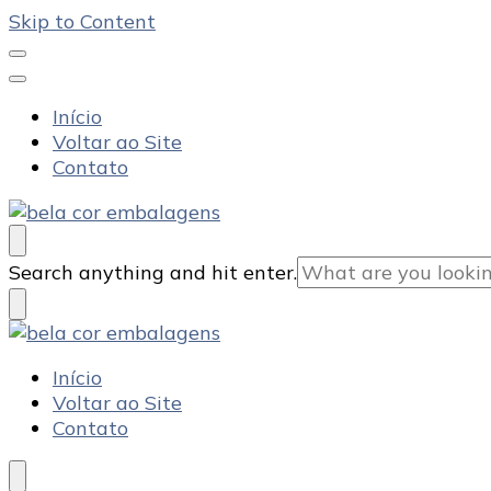
Skip to Content
Início
Voltar ao Site
Contato
Bela Cor Embalagens
Blog
Looking
Search anything and hit enter.
for
Something?
Bela Cor Embalagens
Blog
Início
Voltar ao Site
Contato