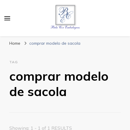
Bela Cor Embalagens
Blog
Home
comprar modelo de sacola
TAG
comprar modelo
de sacola
Showing: 1 - 1 of 1 RESULTS