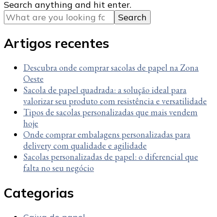
Looking
Search anything and hit enter.
for
Something?
Artigos recentes
Descubra onde comprar sacolas de papel na Zona
Oeste
Sacola de papel quadrada: a solução ideal para
valorizar seu produto com resistência e versatilidade
Tipos de sacolas personalizadas que mais vendem
hoje
Onde comprar embalagens personalizadas para
delivery com qualidade e agilidade
Sacolas personalizadas de papel: o diferencial que
falta no seu negócio
Categorias