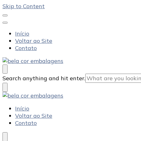
Skip to Content
Início
Voltar ao Site
Contato
Bela Cor Embalagens
Blog
Looking
Search anything and hit enter.
for
Something?
Bela Cor Embalagens
Blog
Início
Voltar ao Site
Contato