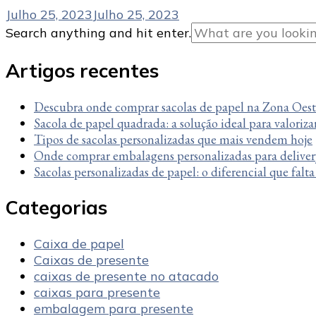
Julho 25, 2023
Julho 25, 2023
Looking
Search anything and hit enter.
for
Something?
Artigos recentes
Descubra onde comprar sacolas de papel na Zona Oes
Sacola de papel quadrada: a solução ideal para valoriza
Tipos de sacolas personalizadas que mais vendem hoje
Onde comprar embalagens personalizadas para deliver
Sacolas personalizadas de papel: o diferencial que falt
Categorias
Caixa de papel
Caixas de presente
caixas de presente no atacado
caixas para presente
embalagem para presente