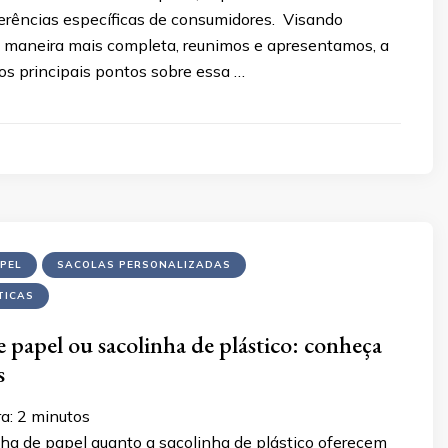
ferências específicas de consumidores. Visando
de maneira mais completa, reunimos e apresentamos, a
dos principais pontos sobre essa …
PEL
SACOLAS PERSONALIZADAS
TICAS
e papel ou sacolinha de plástico: conheça
s
ra:
2
minutos
nha de papel quanto a sacolinha de plástico oferecem