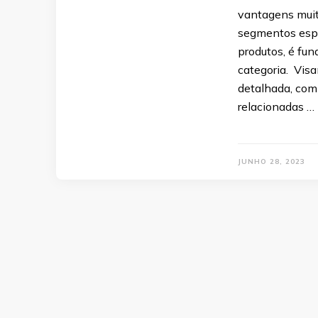
vantagens muit
segmentos espec
produtos, é fu
categoria. Vis
detalhada, com
relacionadas …
JUNHO 28, 2023