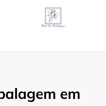
gens
balagem em