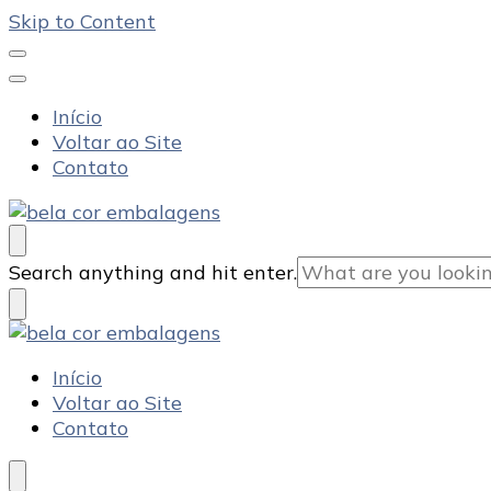
Skip to Content
Início
Voltar ao Site
Contato
Bela Cor Embalagens
Blog
Looking
Search anything and hit enter.
for
Something?
Bela Cor Embalagens
Blog
Início
Voltar ao Site
Contato