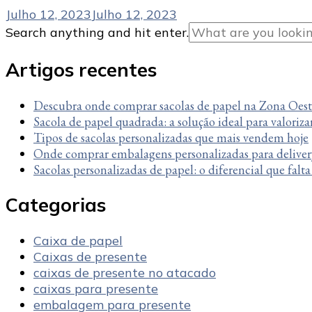
Julho 12, 2023
Julho 12, 2023
Looking
Search anything and hit enter.
for
Something?
Artigos recentes
Descubra onde comprar sacolas de papel na Zona Oes
Sacola de papel quadrada: a solução ideal para valoriza
Tipos de sacolas personalizadas que mais vendem hoje
Onde comprar embalagens personalizadas para deliver
Sacolas personalizadas de papel: o diferencial que falt
Categorias
Caixa de papel
Caixas de presente
caixas de presente no atacado
caixas para presente
embalagem para presente