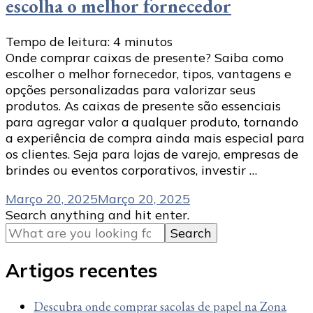
escolha o melhor fornecedor
Tempo de leitura:
4
minutos
Onde comprar caixas de presente? Saiba como
escolher o melhor fornecedor, tipos, vantagens e
opções personalizadas para valorizar seus
produtos. As caixas de presente são essenciais
para agregar valor a qualquer produto, tornando
a experiência de compra ainda mais especial para
os clientes. Seja para lojas de varejo, empresas de
brindes ou eventos corporativos, investir …
Março 20, 2025
Março 20, 2025
Looking
Search anything and hit enter.
for
Something?
Artigos recentes
Descubra onde comprar sacolas de papel na Zona