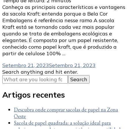
Tempo de leitura:
2
minutos
Conheça as principais características e vantagens
da sacola Kraft; entenda porque a Bela Cor
Embalagens é referência nesse ramo A sacola
Kraft está se tornando cada vez mais popular
quando se trata de embalagens ecológicas e
elegantes. É composta por um papel resistente,
conhecido como papel kraft, que é produzido a
partir de celulose 100% …
Setembro 21, 2023
Setembro 21, 2023
Looking
Search anything and hit enter.
for
Something?
Artigos recentes
Descubra onde comprar sacolas de papel na Zona
Oeste
Sacola de papel quadrada: a solução ideal para