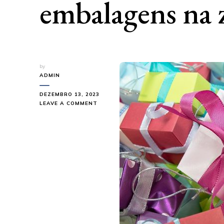
embalagens na 
by
ADMIN
DEZEMBRO 13, 2023
ON
LEAVE A COMMENT
QUAL
A
MELHOR
FORNECEDORA
DE
EMBALAGENS
NA
ZONA
SUL?